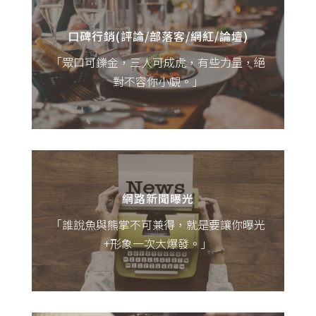
部落客介紹分享、買東西前要先去論壇爬文
評比，口碑行銷在生活中已自然而然的存在
口碑行銷(評論/部落客/網紅/論壇)
著。
「眾口可鑠金，三人可成虎，有些力量，絕
【口碑行銷(評論/部落客/網紅/論壇)：我們協
對不容你小覷。」
助您在網路上打響好口碑，同時也提供您完
善的操作與改進建議，一起讓品牌形象越來
越好！】
網路新聞曝光可以大大增加消費者對於品牌
的信任感，更可發布於自家官網/粉絲團做推
廣；帶有議題操作的網路新聞更可帶來可觀
網路新聞曝光
的曝光流量。
「誰說魚與熊掌不可兼得，就是要讓你曝光
+形象一次大爆發。」
【網路新聞曝光：協助您規劃撰寫/發布網路
新聞，並發布至多個高人氣網路新聞平台
中。】