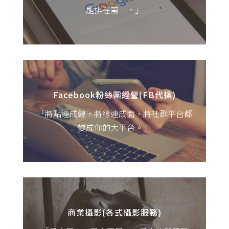
能排在第一。」
【SEO搜尋引擎優化服務(簡稱SEO優化)：針
對網站進行全站式SEO優化，協助您的網站
可以獲得更多消費者的關注與青睞。】
社群媒體經營已然成為時下最重要的行銷方
式之一，如何藉由社群平台達到想要的曝光
是眾商家必爭之地。
Facebook粉絲團經營(FB代操)
「將點連成線，將線連成面，將社群平台都
【Facebook粉絲團經營(FB代操)：針對品牌
變成你的大平台。」
與產品/服務做全方位的規劃，培養品牌形象
並增加消費者黏著度，讓您不用再為社群煩
心。】
每個人的雙眼看出去都是不同的世界，透過
攝影師充滿感情與技巧的捕捉，將能呈現產
商業攝影(各式攝影服務)
品最重要的內涵與最吸引人的特點。