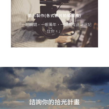
資訊爆炸的世代，要如何在1分鐘之內將目標
客群的眼和心抓緊，是每個品牌在行銷上必
影片製作(各式影片拍攝服務)
須努力的課題。
【影片製作(各式影片拍攝服務)：為企業/品
「一眼瞬間，一眼萬年，一眼就從此深深記
牌形象/產品/活動等各式需求進行影片拍攝與
住你。」
剪輯製作，搭配全方位行銷規劃，達到最佳
曝光效果。】
諮詢你的拾光計畫