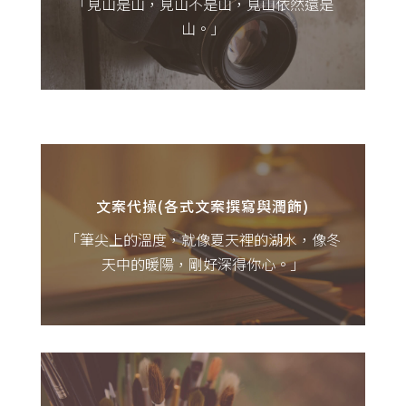
「見山是山，見山不是山，見山依然還是
【商業攝影(各式攝影服務)：為產品/環境/活
山。」
動/動植物物進行拍攝服務，可依照您的需求
調整以不同的風格呈現。】
文字、圖片與品牌形象息息相關，根據不同
產品與品牌，文字能帶給人非常感受上的不
同；您的品牌想要帶給別人怎樣的感受呢？
文案代操(各式文案撰寫與潤飾)
「筆尖上的溫度，就像夏天裡的湖水，像冬
【文案代操(各式文案撰寫與潤飾)：提供關於
天中的暖陽，剛好深得你心。」
我們、產品介紹、網站內容、SEO優化文
章、新聞稿…等撰文服務，亦可協助潤稿修
飾。】
設計不是只有將圖像呈現，而是透過設計師
的強大創作力，將想要傳達的情感溶入圖面