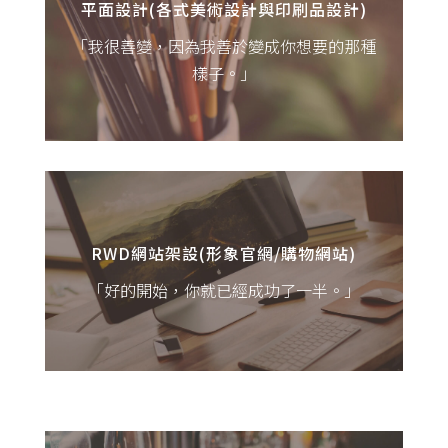
上呈現，賦予靈魂的菁華。
平面設計(各式美術設計與印刷品設計)
「我很善變，因為我善於變成你想要的那種
【平面設計(各式美術設計與印刷品設計)：我
樣子。」
們善於創造美的事物，舉凡商品介紹圖、網
站Banner、廣告用圖、DM及各式印刷品均可
提供服務。】
身處網路世代，怎麼可以沒有自己的官網？
RWD響應式網站能自動調整在手機/平板/電
腦版中各個螢幕最適應的大小，達到最棒的
RWD網站架設(形象官網/購物網站)
瀏覽體驗。
「好的開始，你就已經成功了一半。」
【RWD網站架設(形象官網/購物網站)：為您
的網站提供：一頁式/公司形象/購物車等各種
形式的網站架站設計，符合您各種所需。】
去餐廳前要看Google評論、去旅遊前要先看